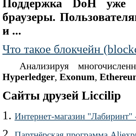
Поддержка DoH уже в
браузеры. Пользовател
и ...
Что такое блокчейн (block
Анализируя многочислен
Hyperledger
,
Exonum
,
Ethereu
Сайты друзей Liccilip
1.
Интернет-магазин "Лабиринт" 
2.
Партнёрская программа Aliexp